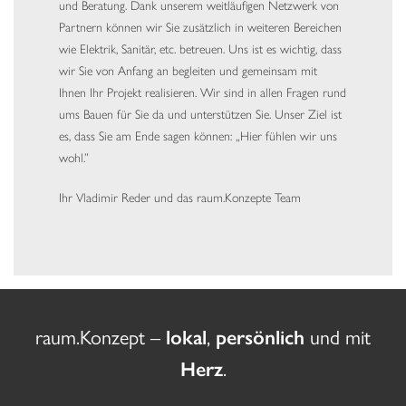
und Beratung. Dank unserem weitläufigen Netzwerk von
Partnern können wir Sie zusätzlich in weiteren Bereichen
wie Elektrik, Sanitär, etc. betreuen. Uns ist es wichtig, dass
wir Sie von Anfang an begleiten und gemeinsam mit
Ihnen Ihr Projekt realisieren. Wir sind in allen Fragen rund
ums Bauen für Sie da und unterstützen Sie. Unser Ziel ist
es, dass Sie am Ende sagen können: „Hier fühlen wir uns
wohl.”
Ihr Vladimir Reder und das raum.Konzepte Team
raum.Konzept –
lokal
,
persönlich
und mit
Herz
.