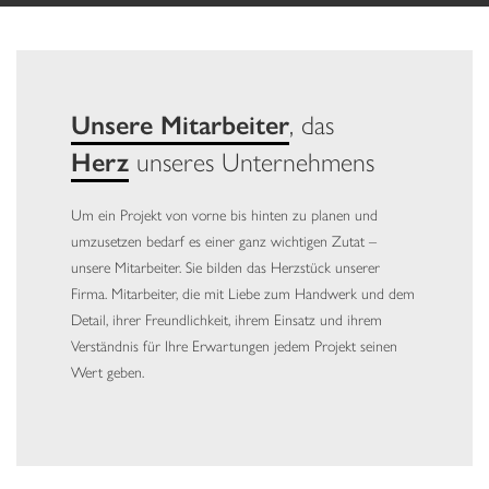
Unsere Mitarbeiter
, das
Herz
unseres Unternehmens
Um ein Projekt von vorne bis hinten zu planen und
umzusetzen bedarf es einer ganz wichtigen Zutat –
unsere Mitarbeiter. Sie bilden das Herzstück unserer
Firma. Mitarbeiter, die mit Liebe zum Handwerk und dem
Detail, ihrer Freundlichkeit, ihrem Einsatz und ihrem
Verständnis für Ihre Erwartungen jedem Projekt seinen
Wert geben.