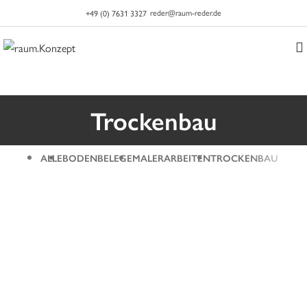
reder@raum-reder.de
+49 (0) 7631 3327
Trockenbau
ALLE
BODENBELEGE
MALERARBEITEN
TROCKENBAU
VOLLE HAUSSANIERUNG
TROCKENBAU